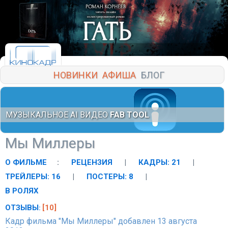
НОВИНКИ
АФИША
БЛОГ
МУЗЫКАЛЬНОЕ AI ВИДЕО
FAB TOOL
Мы Миллеры
О ФИЛЬМЕ
:
РЕЦЕНЗИЯ
|
КАДРЫ: 21
|
ТРЕЙЛЕРЫ: 16
|
ПОСТЕРЫ: 8
|
В РОЛЯХ
ОТЗЫВЫ
[10]
:
Кадр фильма "Мы Миллеры" добавлен 13 августа