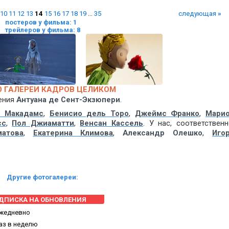
10
11
12
13
14
15
16
17
18
19
...
35
следующая
»
постеров у фильма: 1
трейлеров у фильма: 8
 ГАЛЕРЕИ КАДРОВ ЦЕЛИКОМ
ения
Антуана де Сент-Экзюпери
.
л Макадамс
,
Бенисио дель Торо
,
Джеймс Франко
,
Мари
сс
,
Пол Джиаматти
,
Венсан Кассель
. У нас, соответственн
атова
,
Екатерина Климова
,
Александр Олешко
,
Иго
Другие фотогалереи:
ДПИСКА НА ОБНОВЛЕНИЯ
жедневно
аз в неделю