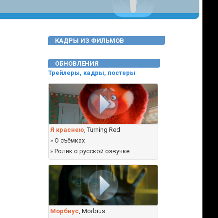
КАДРЫ ИЗ ФИЛЬМОВ
ОБНОВЛЕНИЯ
Трейлеры, кадры, постеры
:
Я краснею
, Turning Red
»
О съёмках
»
Ролик о русской озвучке
Морбиус
, Morbius