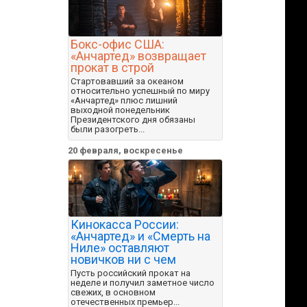
Бокс-офис США:
«Анчартед» возвращает
прокат в строй
Стартовавший за океаном
относительно успешный по миру
«Анчартед» плюс лишний
выходной понедельник
Президентского дня обязаны
были разогреть...
20 февраля, воскресенье
Кинокасса России:
«Анчартед» и «Смерть на
Ниле» оставляют
новичков ни с чем
Пусть российский прокат на
неделе и получил заметное число
свежих, в основном
отечественных премьер...