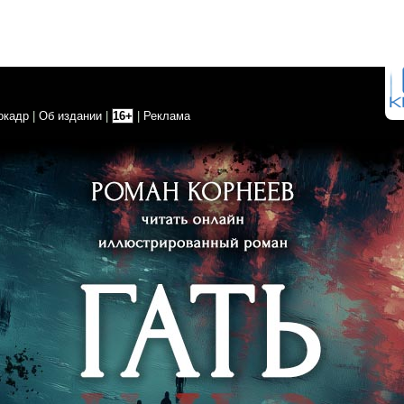
окадр
|
Об издании
|
16+
|
Реклама