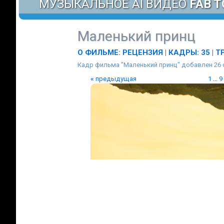
МУЗЫКАЛЬНОЕ AI ВИДЕО
FAB T
Маленький принц
О ФИЛЬМЕ
:
РЕЦЕНЗИЯ
|
КАДРЫ: 35
|
Т
Кадр фильма "Маленький принц" добавлен 26 
«
предыдущая
1
...
9