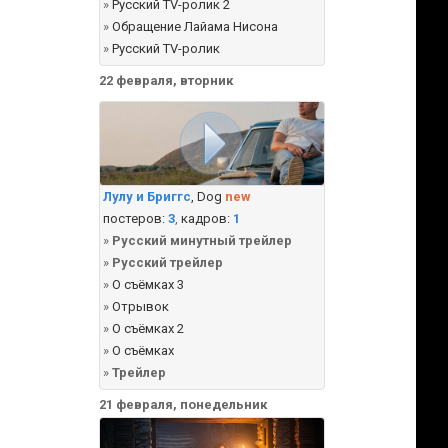
»
Русский TV-ролик 2
»
Обращение Лайама Нисона
»
Русский TV-ролик
22 февраля, вторник
Лулу и Бриггс
, Dog
new
постеров:
3
,
кадров:
1
»
Русский минутный трейлер
»
Русский трейлер
»
О съёмках 3
»
Отрывок
»
О съёмках 2
»
О съёмках
»
Трейлер
21 февраля, понедельник