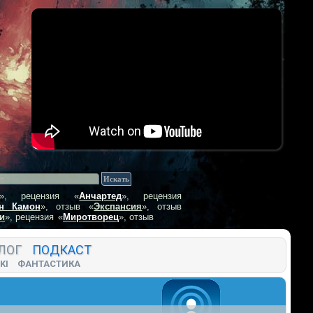
», рецензия
«
Анчартед
», рецензия
н Камон
», отзыв
«
Экспансия
», отзыв
и
», рецензия
«
Миротворец
», отзыв
ЛОГ
ПОДКАСТ
KI
ФАНТАСТИКА