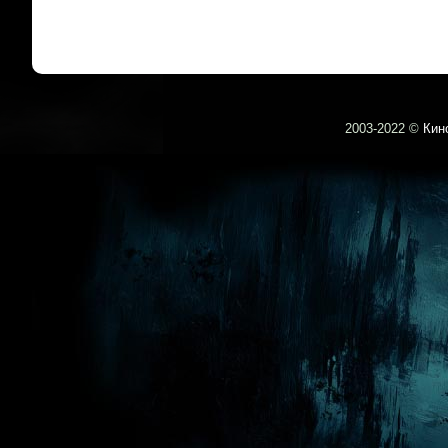
2003-
2022 ©
Кин