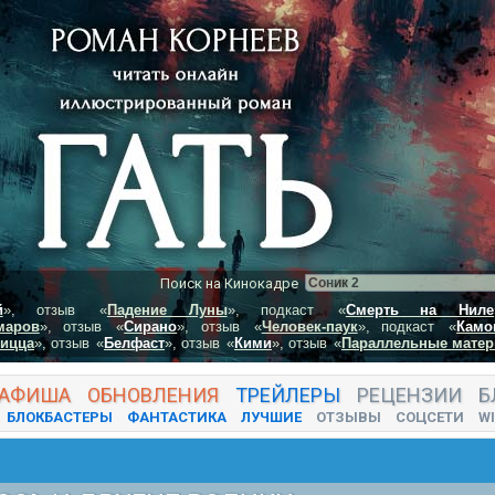
Поиск на Кинокадре
й
», отзыв
«
Падение Луны
», подкаст
«
Смерть на Ниле
маров
», отзыв
«
Сирано
», отзыв
«
Человек-паук
», подкаст
«
Камо
пицца
», отзыв
«
Белфаст
», отзыв
«
Кими
», отзыв
«
Параллельные матер
АФИША
ОБНОВЛЕНИЯ
ТРЕЙЛЕРЫ
РЕЦЕНЗИИ
Б
БЛОКБАСТЕРЫ
ФАНТАСТИКА
ЛУЧШИЕ
ОТЗЫВЫ
СОЦСЕТИ
WI