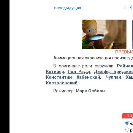
«
предыдущая
1
...
9
ПРЕВЬЮ
Анимационная экранизация произвед
В оригинале роли озвучили:
Рейче
Котийяр
,
Пол Радд
,
Джефф Бридже
Константин Хабенский
,
Чулпан Хам
Костолевский
.
Режиссёр:
Марк Осборн
.
ПО
е
р