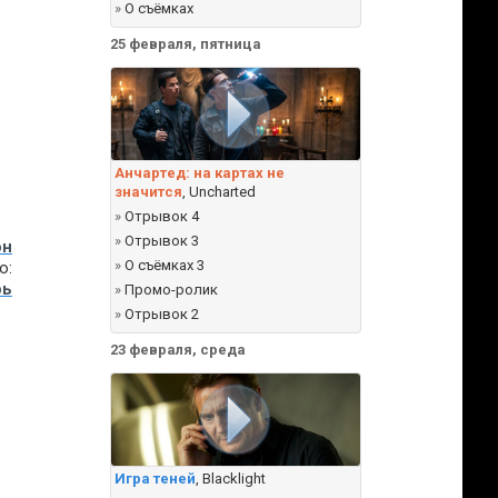
»
О съёмках
25 февраля, пятница
Анчартед: на картах не
значится
, Uncharted
»
Отрывок 4
»
Отрывок 3
он
»
О съёмках 3
о:
рь
»
Промо-ролик
»
Отрывок 2
23 февраля, среда
Игра теней
, Blacklight