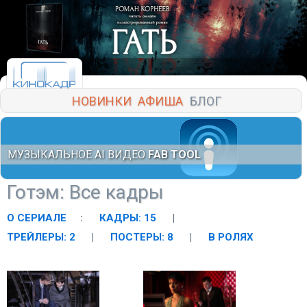
НОВИНКИ
АФИША
БЛОГ
МУЗЫКАЛЬНОЕ AI ВИДЕО
FAB TOOL
Готэм
: Все кадры
О СЕРИАЛЕ
:
КАДРЫ: 15
|
ТРЕЙЛЕРЫ: 2
|
ПОСТЕРЫ: 8
|
В РОЛЯХ