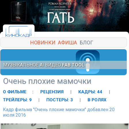
НОВИНКИ
АФИША
БЛОГ
МУЗЫКАЛЬНОЕ AI ВИДЕО
FAB TOOL
Очень плохие мамочки
О ФИЛЬМЕ
:
РЕЦЕНЗИЯ
|
КАДРЫ: 44
|
ТРЕЙЛЕРЫ: 9
|
ПОСТЕРЫ: 3
|
В РОЛЯХ
Кадр фильма "Очень плохие мамочки" добавлен 20
июля 2016