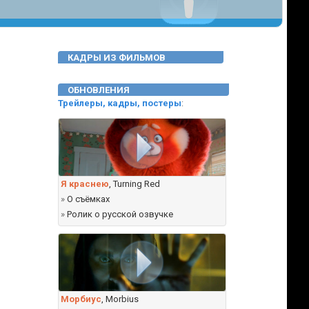
КАДРЫ ИЗ ФИЛЬМОВ
ОБНОВЛЕНИЯ
Трейлеры, кадры, постеры
:
Я краснею
, Turning Red
»
О съёмках
»
Ролик о русской озвучке
Морбиус
, Morbius