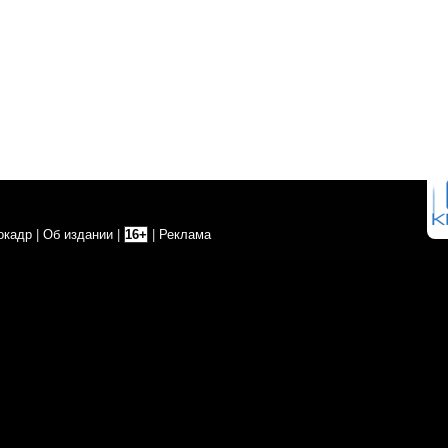
окадр
|
Об издании
|
16+
|
Реклама