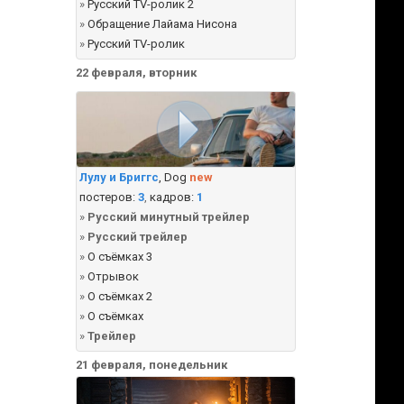
»
Русский TV-ролик 2
»
Обращение Лайама Нисона
»
Русский TV-ролик
22 февраля, вторник
Лулу и Бриггс
, Dog
new
постеров:
3
,
кадров:
1
»
Русский минутный трейлер
»
Русский трейлер
»
О съёмках 3
»
Отрывок
»
О съёмках 2
»
О съёмках
»
Трейлер
21 февраля, понедельник