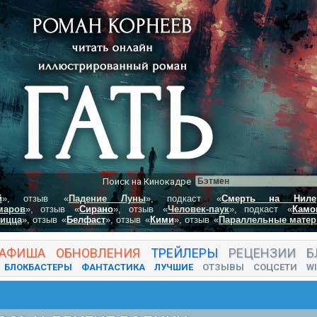
Поиск на Кинокадре
й
», отзыв
«
Падение Луны
», подкаст
«
Смерть на Ниле
маров
», отзыв
«
Сирано
», отзыв
«
Человек-паук
», подкаст
«
Камо
пицца
», отзыв
«
Белфаст
», отзыв
«
Кими
», отзыв
«
Параллельные матер
АФИША
ОБНОВЛЕНИЯ
ТРЕЙЛЕРЫ
РЕЦЕНЗИИ
Б
БЛОКБАСТЕРЫ
ФАНТАСТИКА
ЛУЧШИЕ
ОТЗЫВЫ
СОЦСЕТИ
WI