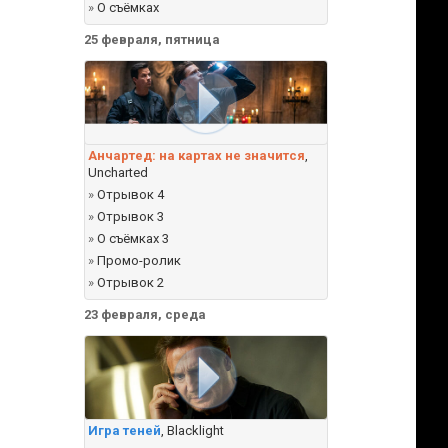
»
О съёмках
25 февраля, пятница
Анчартед: на картах не значится
,
Uncharted
»
Отрывок 4
»
Отрывок 3
»
О съёмках 3
»
Промо-ролик
»
Отрывок 2
23 февраля, среда
с
Игра теней
, Blacklight
,