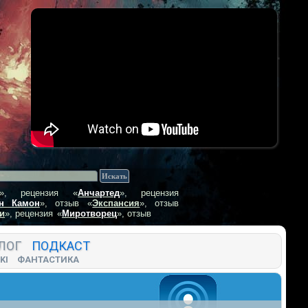
», рецензия
«
Анчартед
», рецензия
н Камон
», отзыв
«
Экспансия
», отзыв
и
», рецензия
«
Миротворец
», отзыв
ЛОГ
ПОДКАСТ
KI
ФАНТАСТИКА