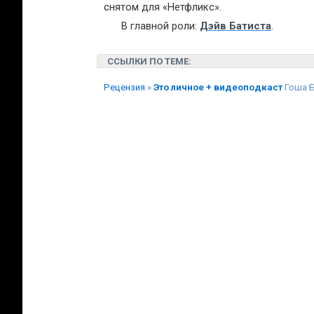
снятом для «Нетфликс».
В главной роли:
Дэйв Батиста
.
ССЫЛКИ ПО ТЕМЕ:
Рецензия
»
Это личное + видеоподкаст
Гоша 