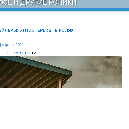
OOL
И ДРУГИЕ РОЛИКИ
ЕЙЛЕРЫ: 6
|
ПОСТЕРЫ: 2
|
В РОЛЯХ
февраля 2021
1
...
7
8
9
10
11
12