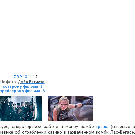
1
...
7
8
9
10
11
12
На фото:
Дэйв Батиста
постеров у фильма: 2
трейлеров у фильма: 6
уре, операторской работе и жанру зомбо-
трэша
(впервые 
оевике об ограблении казино в захваченном зомби Лас-Вегасе