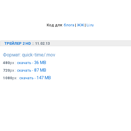
Код для:
блога
|
ЖЖ
|
Li.ru
ТРЕЙЛЕР 2 HD
:: 11.02.13
Формат: quick-time/.mov
36 MB
480
px :
скачать -
87 MB
720
px :
скачать -
147 MB
1080
px :
скачать -