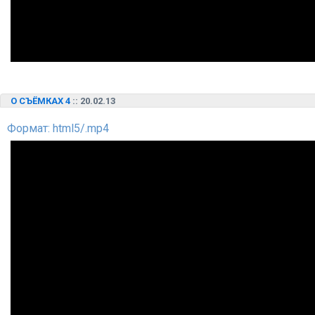
О СЪЁМКАХ 4
:: 20.02.13
Формат: html5/.mp4