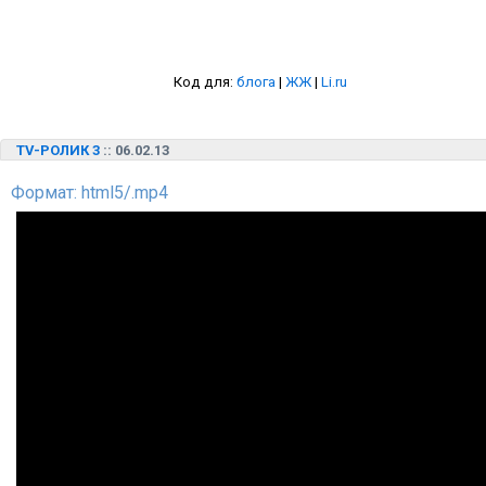
Код для:
блога
|
ЖЖ
|
Li.ru
TV-РОЛИК 3
:: 06.02.13
Формат: html5/.mp4