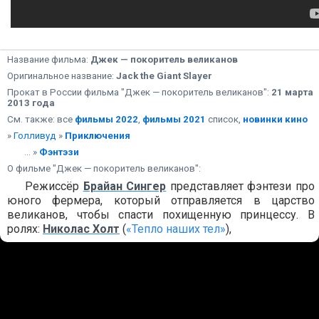
Название фильма:
Джек — покоритель великанов
Оригинальное название:
Jack the Giant Slayer
Прокат в России фильма "Джек — покоритель великанов":
21 марта
2013 года
См. также: все
фильмы 2022
,
фильмы 2021
список,
новинки кино
»
Голливуд
»
Приключения
... »
Фэнтэзи
О фильме "Джек — покоритель великанов":
Режиссёр
Брайан Сингер
представляет фэнтези про
юного фермера, который отправляется в царство
великанов, чтобы спасти похищенную принцессу. В
ролях:
Николас Холт
(
«Тепло наших тел»
),