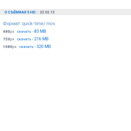
О СЪЁМКАХ 5 HD
:: 22.02.13
Формат: quick-time/.mov
83 MB
480
px :
скачать -
216 MB
720
px :
скачать -
320 MB
1080
px :
скачать -