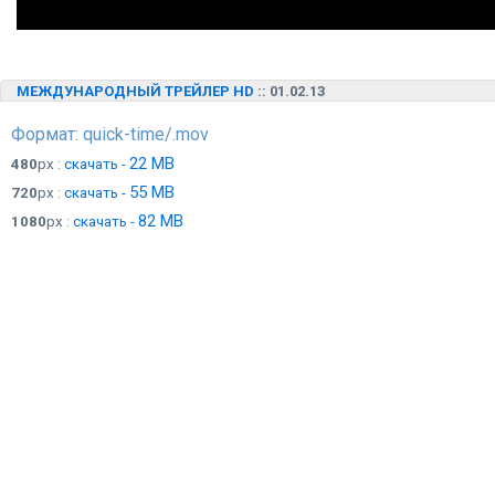
МЕЖДУНАРОДНЫЙ ТРЕЙЛЕР HD
:: 01.02.13
Формат: quick-time/.mov
22 MB
480
px :
скачать -
55 MB
720
px :
скачать -
82 MB
1080
px :
скачать -