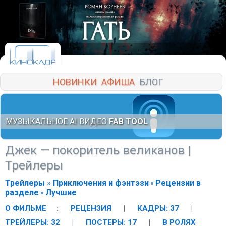
НОВИНКИ
АФИША
БЛОГ
МУЗЫКАЛЬНОЕ AI ВИДЕО
FAB TOOL
Джек — покоритель великанов
|
Трейлеры
Трейлеры
»
Приключения и фэнтэзи
Рецензии в
разделе
Лучшие
О ФИЛЬМЕ
:
РЕЦЕНЗИЯ
|
КАДРЫ: 37
|
ТРЕЙЛЕРЫ: 32
|
ПОСТЕРЫ: 17
|
В РОЛЯХ