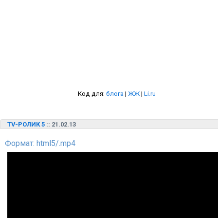
Код для:
блога
|
ЖЖ
|
Li.ru
TV-РОЛИК 5
:: 21.02.13
Формат: html5/.mp4