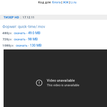
Код для:
блога
|
ЖЖ
|
Li.ru
ТИЗЕР HD
:: 17.12.11
Формат: quick-time/.mov
49.0 MB
480
px :
скачать -
98 MB
720
px :
скачать -
130 MB
1080
px :
скачать -