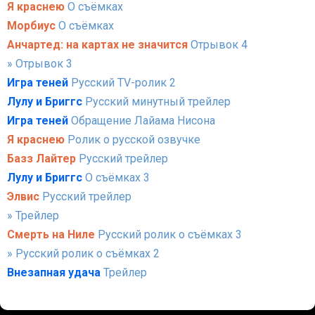
Я краснею
О съёмках
Морбиус
О съёмках
Анчартед: на картах не значится
Отрывок 4
» Отрывок 3
Игра теней
Русский TV-ролик 2
Лулу и Бриггс
Русский минутный трейлер
Игра теней
Обращение Лайама Нисона
Я краснею
Ролик о русской озвучке
Базз Лайтер
Русский трейлер
Лулу и Бриггс
О съёмках 3
Элвис
Русский трейлер
» Трейлер
Смерть на Ниле
Русский ролик о съёмках 3
» Русский ролик о съёмках 2
Внезапная удача
Трейлер