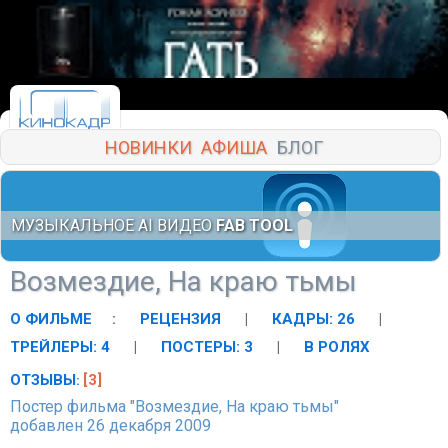
НОВИНКИ
АФИША
БЛОГ
МУЗЫКАЛЬНОЕ AI ВИДЕО
FAB TOOL
Возмездие, На краю тьмы
О ФИЛЬМЕ
:
РЕЦЕНЗИЯ
|
КАДРЫ: 26
|
ТРЕЙЛЕРЫ: 4
|
ПОСТЕРЫ: 3
|
В РОЛЯХ
ОТЗЫВЫ
[3]
:
Постер фильма "Возмездие, На краю тьмы"
добавлен 26 декабря 2009